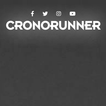
C
R
O
N
O
R
U
N
N
E
R