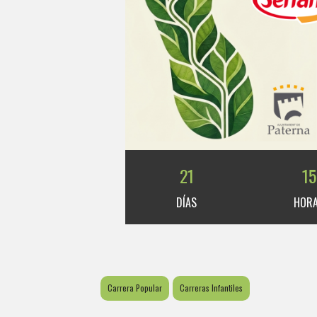
21
15
DÍAS
HOR
Carrera Popular
Carreras Infantiles