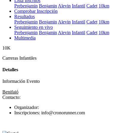
Lista Inscritos
Prebenjamin
Benjamin
Alevin
Infantil
Cadet
10km
Comprobar Inscripción
Resultados
Prebenjamin
Benjamin
Alevin
Infantil
Cadet
10km
Seguimiento en vivo
Prebenjamin
Benjamin
Alevin
Infantil
Cadet
10km
Multimedia
10K
Carreras Infantiles
Detalles
Información Evento
Benifaió
Contacto:
Organizador:
Inscripciones: info@cronorunner.com