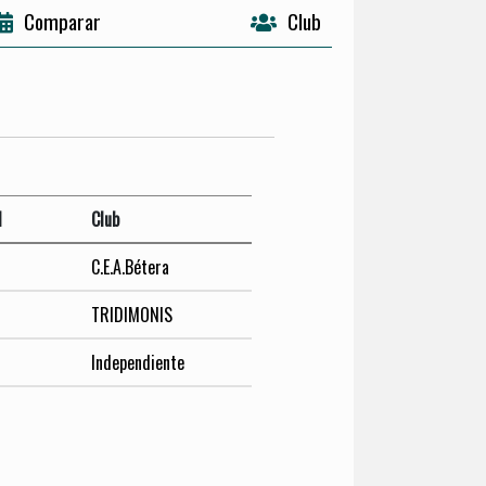
Comparar
Club
l
Club
C.E.A.Bétera
TRIDIMONIS
Independiente