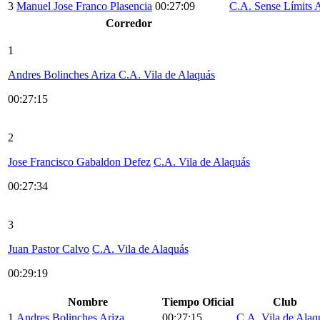
3
Manuel Jose Franco Plasencia
00:27:09
C.A. Sense Límits 
Corredor
1
Andres Bolinches Ariza
C.A. Vila de Alaquás
00:27:15
2
Jose Francisco Gabaldon Defez
C.A. Vila de Alaquás
00:27:34
3
Juan Pastor Calvo
C.A. Vila de Alaquás
00:29:19
Nombre
Tiempo Oficial
Club
1
Andres Bolinches Ariza
00:27:15
C.A. Vila de Alaq