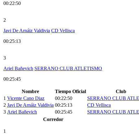
00:22:50
2
Javi De Arnáiz Valdivia
CD Vellisca
00:25:13
3
Ariel Bañevich
SERRANO CLUB ATLETISMO
00:25:45
Nombre
Tiempo Oficial
Club
1
Vicente Cano Diaz
00:22:50
SERRANO CLUB ATL
2
Javi De Arnáiz Valdivia
00:25:13
CD Vellisca
3
Ariel Bañevich
00:25:45
SERRANO CLUB ATL
Corredor
1