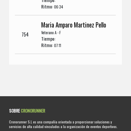
Tiempo:
Ritmo:
06:34
Maria Amparo Martinez Pello
Veterano A - F
754
Tiempo:
Ritmo:
07:11
SOBRE
CRONORUNNER
Cronorunner S.L es una compañia orientada a proporcionar soluciones y
servicios de alta calidad vinculados a la organización de eventos deportivos.