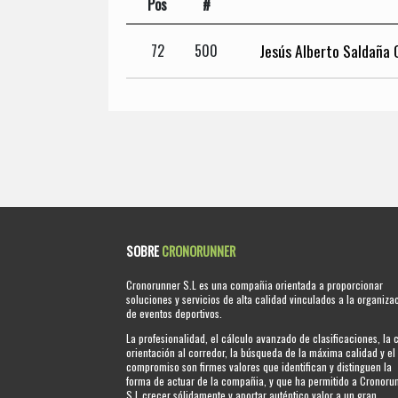
Pos
#
Jesús Alberto Saldaña 
72
500
SOBRE
CRONORUNNER
Cronorunner S.L es una compañia orientada a proporcionar
soluciones y servicios de alta calidad vinculados a la organiza
de eventos deportivos.
La profesionalidad, el cálculo avanzado de clasificaciones, la 
orientación al corredor, la búsqueda de la máxima calidad y el
compromiso son firmes valores que identifican y distinguen la
forma de actuar de la compañia, y que ha permitido a Cronoru
S.L crecer sólidamente y aportar auténtico valor a un gran