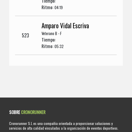
Tiempo:
Ritmo:
04:19
Amparo Vidal Escriva
Veterano B - F
523
Tiempo:
Ritmo:
05:32
SOBRE
CRONORUNNER
Cronorunner S.L es una compañia orientada a proporcionar soluciones y
servicios de alta calidad vinculados a la organización de eventos deportivos.