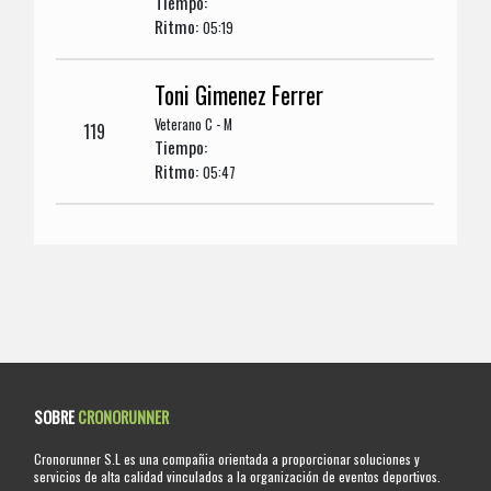
Tiempo:
Ritmo:
05:19
Toni Gimenez Ferrer
Veterano C - M
119
Tiempo:
Ritmo:
05:47
SOBRE
CRONORUNNER
Cronorunner S.L es una compañia orientada a proporcionar soluciones y
servicios de alta calidad vinculados a la organización de eventos deportivos.