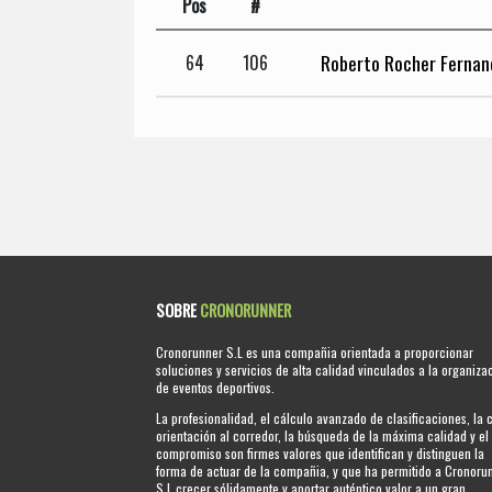
Pos
#
Roberto Rocher Fernan
64
106
SOBRE
CRONORUNNER
Cronorunner S.L es una compañia orientada a proporcionar
soluciones y servicios de alta calidad vinculados a la organiza
de eventos deportivos.
La profesionalidad, el cálculo avanzado de clasificaciones, la 
orientación al corredor, la búsqueda de la máxima calidad y el
compromiso son firmes valores que identifican y distinguen la
forma de actuar de la compañia, y que ha permitido a Cronoru
S.L crecer sólidamente y aportar auténtico valor a un gran