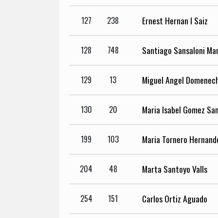
Ernest Hernan I Saiz
127
238
Santiago Sansaloni Ma
128
748
Miguel Angel Domenec
129
13
Maria Isabel Gomez Sa
130
20
Maria Tornero Hernand
199
103
Marta Santoyo Valls
204
48
Carlos Ortiz Aguado
254
151