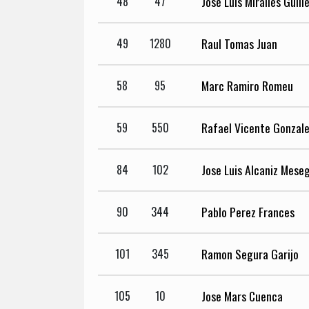
Jose Luis Miralles Guill
48
47
Raul Tomas Juan
49
1280
Marc Ramiro Romeu
58
95
Rafael Vicente Gonzale
59
550
Jose Luis Alcaniz Mese
84
102
Pablo Perez Frances
90
344
Ramon Segura Garijo
101
345
Jose Mars Cuenca
105
10