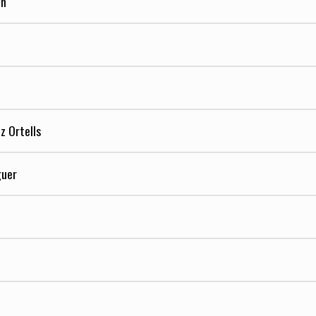
en
z Ortells
guer