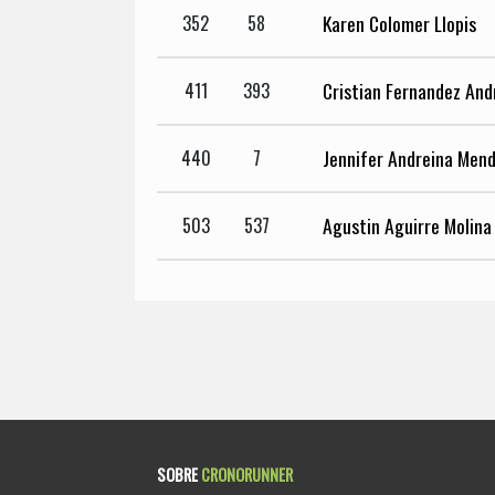
Karen Colomer Llopis
352
58
Cristian Fernandez And
411
393
Jennifer Andreina Men
440
7
Agustin Aguirre Molina
503
537
SOBRE
CRONORUNNER