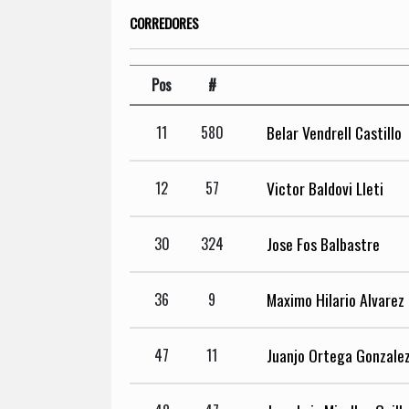
CORREDORES
Pos
#
Belar Vendrell Castillo
11
580
Victor Baldovi Lleti
12
57
Jose Fos Balbastre
30
324
Maximo Hilario Alvarez
36
9
Juanjo Ortega Gonzale
47
11