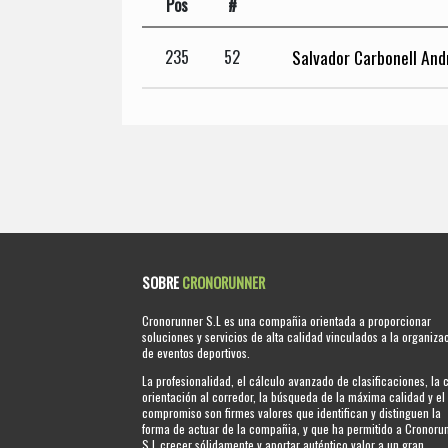
Pos
#
Salvador Carbonell And
235
52
SOBRE
CRONORUNNER
Cronorunner S.L es una compañia orientada a proporcionar
soluciones y servicios de alta calidad vinculados a la organiza
de eventos deportivos.
La profesionalidad, el cálculo avanzado de clasificaciones, la 
orientación al corredor, la búsqueda de la máxima calidad y el
compromiso son firmes valores que identifican y distinguen la
forma de actuar de la compañia, y que ha permitido a Cronoru
S.L crecer sólidamente y aportar auténtico valor a un gran