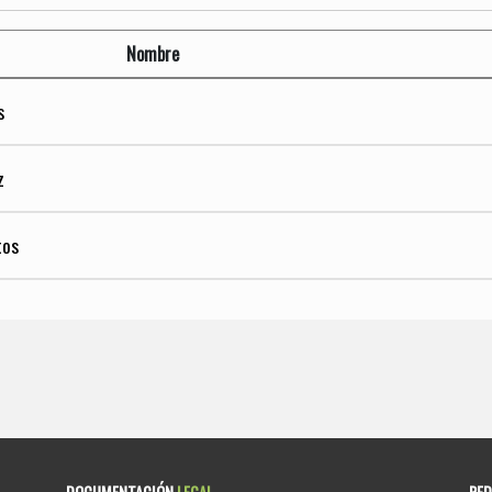
Nombre
s
z
tos