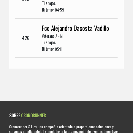
Tiempo:
Ritmo:
04:59
Fco Alejandro Dacosta Vadillo
Veterano A - M
426
Tiempo:
Ritmo:
05:11
SOBRE
CRONORUNNER
Cronorunner S.L es una compañia orientada a proporcionar soluciones y
servicios de alta calidad vinculados a la organización de eventos deportivos.