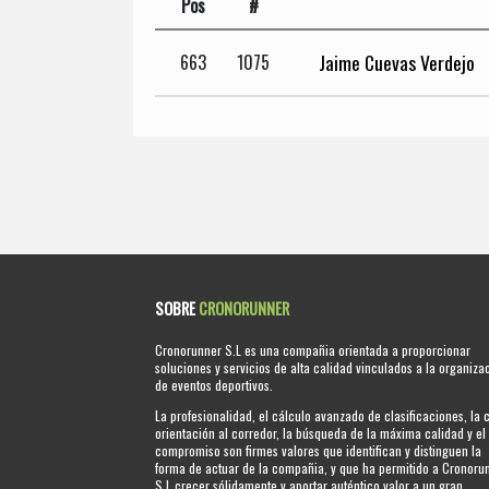
Pos
#
Jaime Cuevas Verdejo
663
1075
SOBRE
CRONORUNNER
Cronorunner S.L es una compañia orientada a proporcionar
soluciones y servicios de alta calidad vinculados a la organiza
de eventos deportivos.
La profesionalidad, el cálculo avanzado de clasificaciones, la 
orientación al corredor, la búsqueda de la máxima calidad y el
compromiso son firmes valores que identifican y distinguen la
forma de actuar de la compañia, y que ha permitido a Cronoru
S.L crecer sólidamente y aportar auténtico valor a un gran