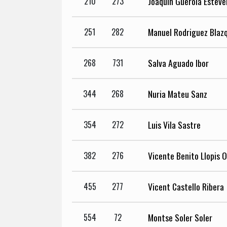
Joaquin Guerola Esteve
210
273
Manuel Rodriguez Blaz
251
282
Salva Aguado Ibor
268
731
Nuria Mateu Sanz
344
268
Luis Vila Sastre
354
272
Vicente Benito Llopis 
382
276
Vicent Castello Ribera
455
277
Montse Soler Soler
554
72