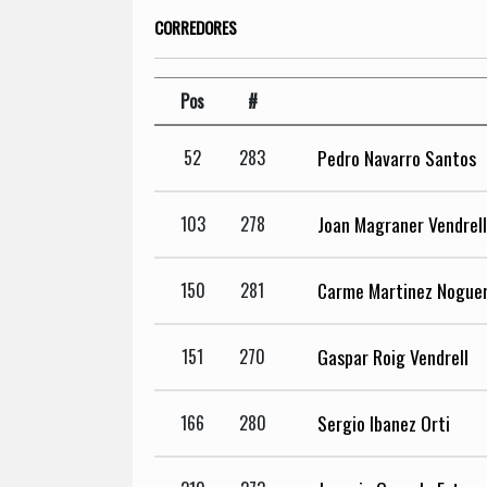
CORREDORES
Pos
#
Pedro Navarro Santos
52
283
Joan Magraner Vendrell
103
278
Carme Martinez Noguer
150
281
Gaspar Roig Vendrell
151
270
Sergio Ibanez Orti
166
280