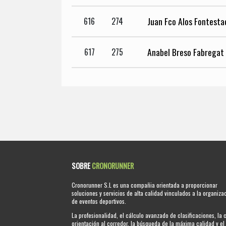
Juan Fco Alos Fontesta
616
274
Anabel Breso Fabregat
617
275
SOBRE
CRONORUNNER
Cronorunner S.L es una compañia orientada a proporcionar
soluciones y servicios de alta calidad vinculados a la organiza
de eventos deportivos.
La profesionalidad, el cálculo avanzado de clasificaciones, la 
orientación al corredor, la búsqueda de la máxima calidad y el