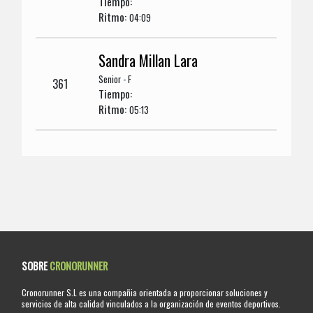
Tiempo:
Ritmo:
04:09
Sandra Millan Lara
Senior - F
361
Tiempo:
Ritmo:
05:13
SOBRE
CRONORUNNER
Cronorunner S.L es una compañia orientada a proporcionar soluciones y
servicios de alta calidad vinculados a la organización de eventos deportivos.