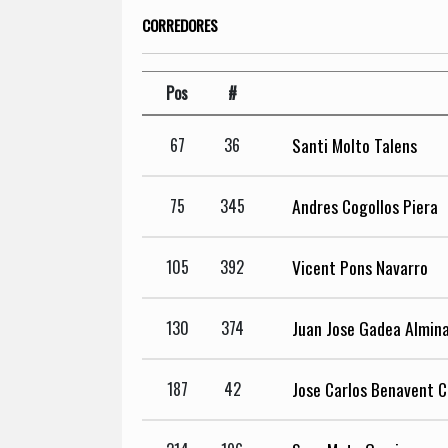
CORREDORES
Pos
#
Santi Molto Talens
67
36
Andres Cogollos Piera
75
345
Vicent Pons Navarro
105
392
Juan Jose Gadea Almin
130
374
Jose Carlos Benavent C
187
42