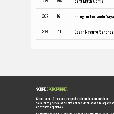
Sara Mata Gomis
214
196
Peregrin Ferrando Vaya
302
161
Cesar Navarro Sanchez
314
41
SOBRE
CRONORUNNER
Cronorunner S.L es una compañia orientada a proporcionar
soluciones y servicios de alta calidad vinculados a la organiza
de eventos deportivos.
La profesionalidad, el cálculo avanzado de clasificaciones, la 