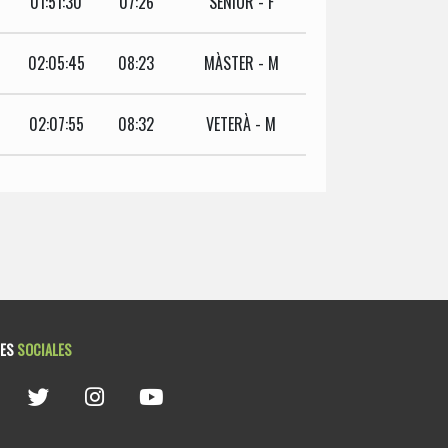
01:51:30
07:26
SENIOR - F
02:05:45
08:23
MÀSTER - M
02:07:55
08:32
VETERÀ - M
DES
SOCIALES