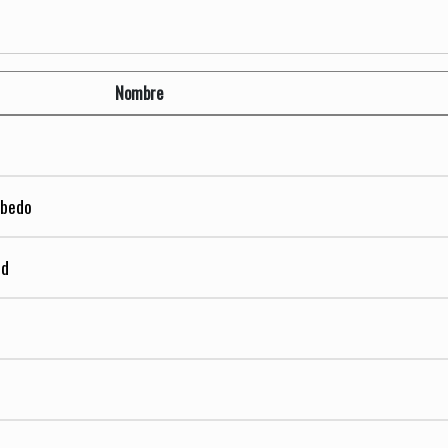
Nombre
ubedo
ud