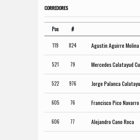
CORREDORES
Pos
#
Agustin Aguirre Molina
119
824
Mercedes Calatayud C
521
79
Jorge Palanca Calatay
522
976
Francisco Pico Navarro
605
76
Alejandro Cano Roca
606
77