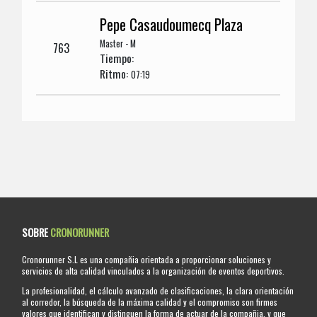
Pepe Casaudoumecq Plaza
Master - M
763
Tiempo:
Ritmo:
07:19
SOBRE
CRONORUNNER
Cronorunner S.L es una compañia orientada a proporcionar soluciones y
servicios de alta calidad vinculados a la organización de eventos deportivos.
La profesionalidad, el cálculo avanzado de clasificaciones, la clara orientación
al corredor, la búsqueda de la máxima calidad y el compromiso son firmes
valores que identifican y distinguen la forma de actuar de la compañia, y que