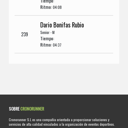
Tiempo:
Ritmo:
04:08
Dario Bonifas Rubio
Senior - M
239
Tiempo:
Ritmo:
04:37
SOBRE
CRONORUNNER
Cronorunner S.L es una compañia orientada a proporcionar soluciones y
servicios de alta calidad vinculados a la organización de eventos deportivos.