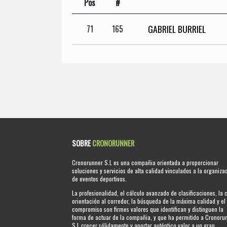
Pos
#
GABRIEL BURRIEL
71
165
SOBRE
CRONORUNNER
Cronorunner S.L es una compañia orientada a proporcionar
soluciones y servicios de alta calidad vinculados a la organiza
de eventos deportivos.
La profesionalidad, el cálculo avanzado de clasificaciones, la 
orientación al corredor, la búsqueda de la máxima calidad y el
compromiso son firmes valores que identifican y distinguen la
forma de actuar de la compañia, y que ha permitido a Cronoru
S.L crecer sólidamente y aportar auténtico valor a un gran