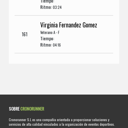
Tiempo:
Ritmo:
03:24
Virginia Fernandez Gomez
Veterano A - F
161
Tiempo:
Ritmo:
04:16
SOBRE
CRONORUNNER
Cronorunner S.L es una compañia orientada a proporcionar soluciones y
servicios de alta calidad vinculados a la organización de eventos deportivos.