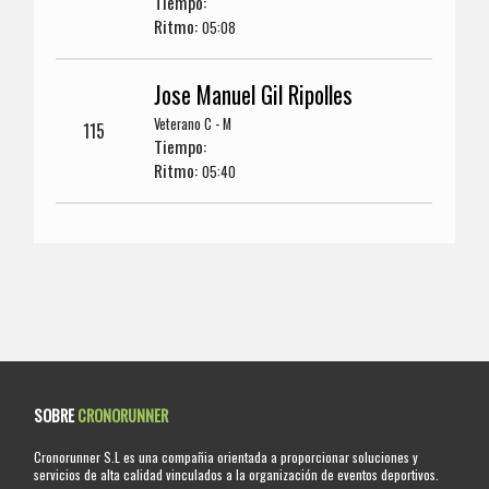
Tiempo:
Ritmo:
05:08
Jose Manuel Gil Ripolles
Veterano C - M
115
Tiempo:
Ritmo:
05:40
SOBRE
CRONORUNNER
Cronorunner S.L es una compañia orientada a proporcionar soluciones y
servicios de alta calidad vinculados a la organización de eventos deportivos.