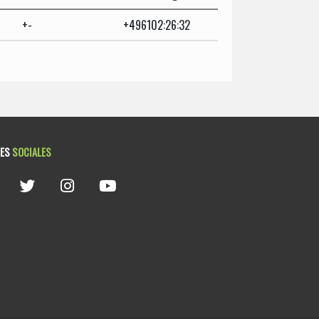
+-
+496102:26:32
DES
SOCIALES