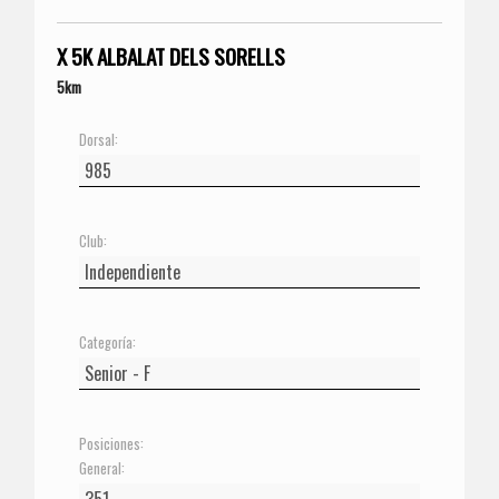
X 5K ALBALAT DELS SORELLS
5km
Dorsal:
Club:
Categoría:
Posiciones:
General: