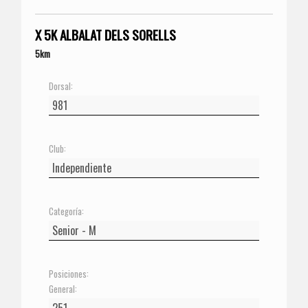
X 5K ALBALAT DELS SORELLS
5km
Dorsal:
Club:
Categoría:
Posiciones:
General: