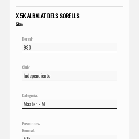
X 5K ALBALAT DELS SORELLS
5km
Dorsal:
Club:
Categoría:
Posiciones:
General: