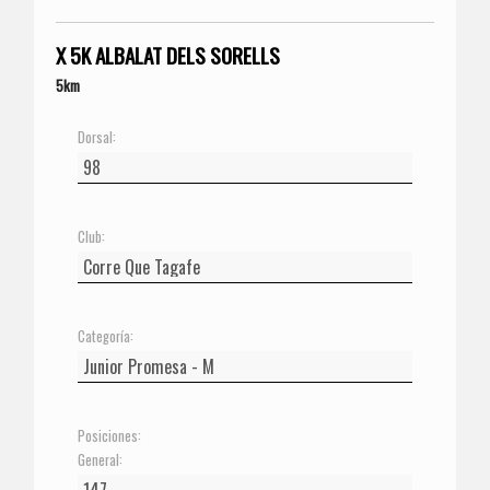
X 5K ALBALAT DELS SORELLS
5km
Dorsal:
Club:
Categoría:
Posiciones:
General: