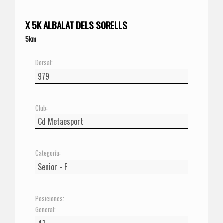
X 5K ALBALAT DELS SORELLS
5km
Dorsal:
Club:
Categoría:
Posiciones:
General: