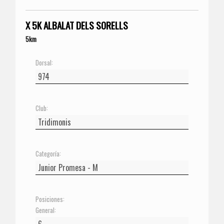
X 5K ALBALAT DELS SORELLS
5km
Dorsal:
Club:
Categoría:
Posiciones:
General: