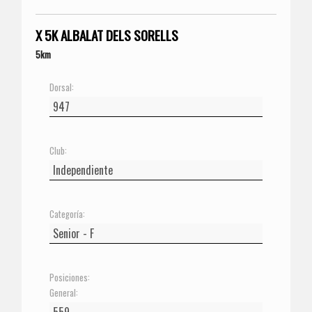
X 5K ALBALAT DELS SORELLS
5km
Dorsal:
Club:
Categoría:
Posiciones:
General: