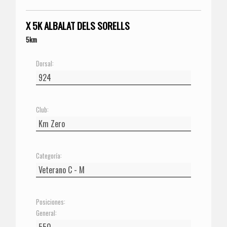
X 5K ALBALAT DELS SORELLS
5km
Dorsal:
Club:
Categoría:
Posiciones:
General: