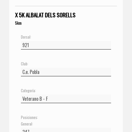
X 5K ALBALAT DELS SORELLS
5km
Dorsal:
Club:
Categoría:
Posiciones:
General: