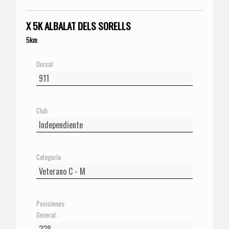
X 5K ALBALAT DELS SORELLS
5km
Dorsal:
Club:
Categoría:
Posiciones:
General: