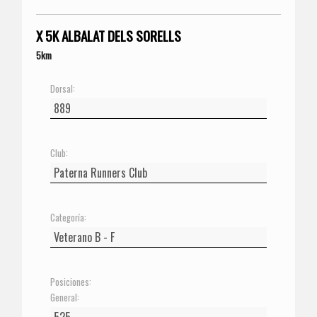
X 5K ALBALAT DELS SORELLS
5km
Dorsal:
Club:
Categoría:
Posiciones:
General: