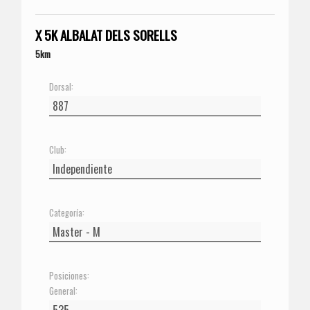
X 5K ALBALAT DELS SORELLS
5km
Dorsal:
Club:
Categoría:
Posiciones:
General: