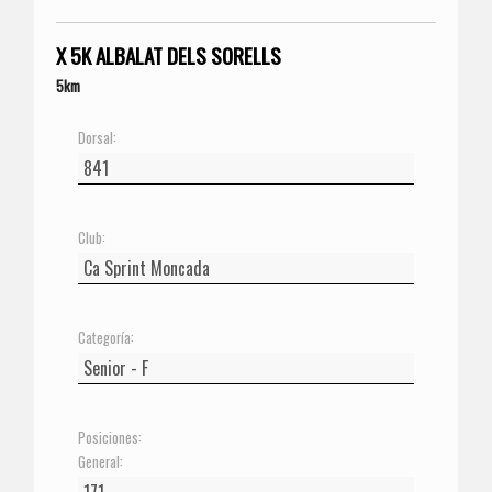
X 5K ALBALAT DELS SORELLS
5km
Dorsal:
Club:
Categoría:
Posiciones:
General: