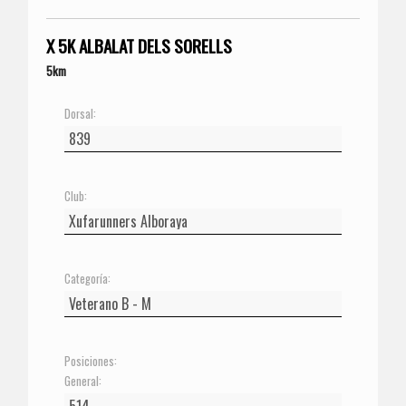
X 5K ALBALAT DELS SORELLS
5km
Dorsal:
Club:
Categoría:
Posiciones:
General: