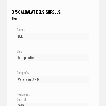
X 5K ALBALAT DELS SORELLS
5km
Dorsal:
Club:
Categoría:
Posiciones:
General: