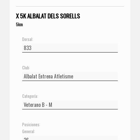
X 5K ALBALAT DELS SORELLS
5km
Dorsal:
Club:
Categoría:
Posiciones:
General: