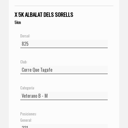
X 5K ALBALAT DELS SORELLS
5km
Dorsal:
Club:
Categoría:
Posiciones:
General: