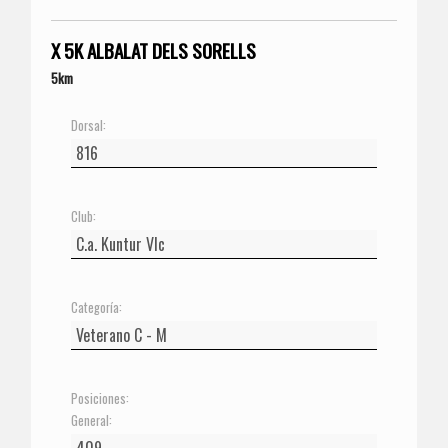
X 5K ALBALAT DELS SORELLS
5km
Dorsal:
Club:
Categoría:
Posiciones:
General: