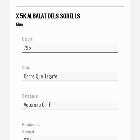
X 5K ALBALAT DELS SORELLS
5km
Dorsal:
Club:
Categoría:
Posiciones:
General: