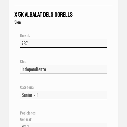
X 5K ALBALAT DELS SORELLS
5km
Dorsal:
Club:
Categoría:
Posiciones:
General: