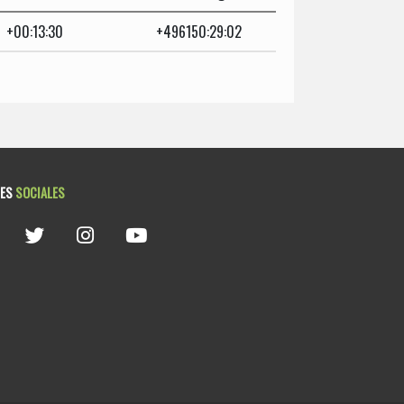
+00:13:30
+496150:29:02
DES
SOCIALES