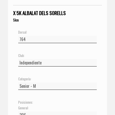
X 5K ALBALAT DELS SORELLS
5km
Dorsal:
Club:
Categoría:
Posiciones:
General: