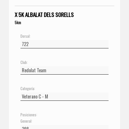
X 5K ALBALAT DELS SORELLS
5km
Dorsal:
Club:
Categoría:
Posiciones:
General: