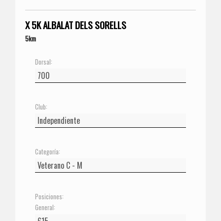
X 5K ALBALAT DELS SORELLS
5km
Dorsal:
Club:
Categoría:
Posiciones:
General: