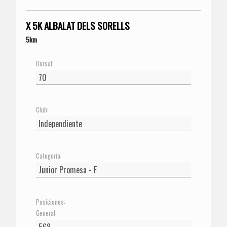
X 5K ALBALAT DELS SORELLS
5km
Dorsal:
Club:
Categoría:
Posiciones:
General: